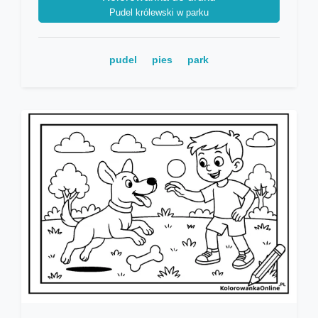
Pudel królewski w parku
pudel
pies
park