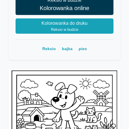
Reksio w budzie
Kolorowanka online
Kolorowanka do druku
Reksio w budzie
Reksio
bajka
pies